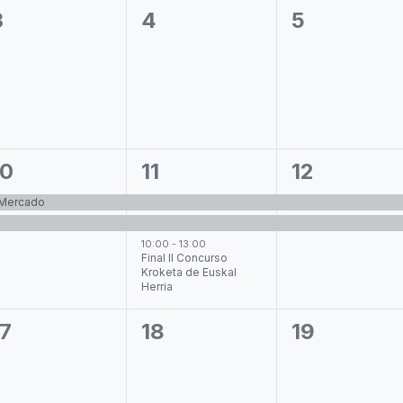
0
0
0
3
4
5
eventos,
eventos,
eventos,
2
3
2
10
11
12
eventos,
eventos,
eventos,
 Mercado
10:00
-
13:00
Final II Concurso
Kroketa de Euskal
Herria
0
0
0
17
18
19
eventos,
eventos,
eventos,