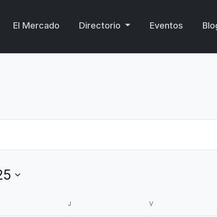
El Mercado
Directorio
Eventos
Blo
25
ÉRCOLES
J
JUEVES
V
VIERNES