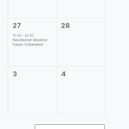
1
0
27
28
evento,
eventos,
13:00
-
23:30
Navidad en Abastos:
Fiesta ‘Ochentera’
0
0
3
4
eventos,
eventos,