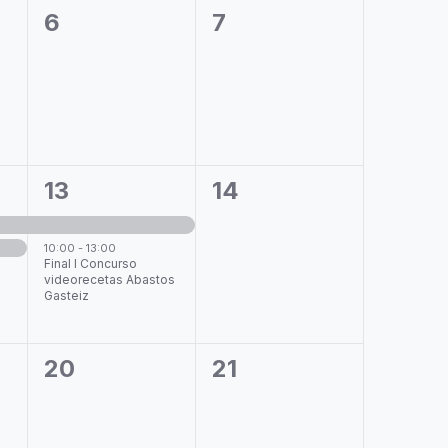
0
0
6
7
eventos,
eventos,
2
0
13
14
eventos,
eventos,
10:00
-
13:00
Final I Concurso
videorecetas Abastos
Gasteiz
0
0
20
21
eventos,
eventos,