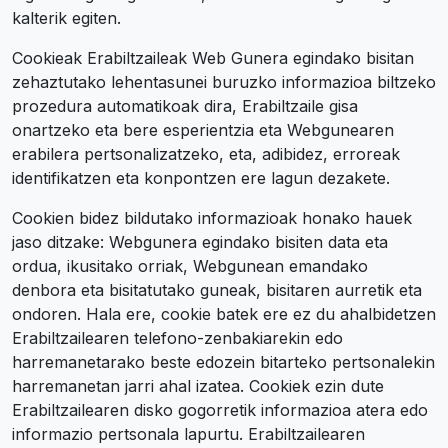
kalterik egiten.
Cookieak Erabiltzaileak Web Gunera egindako bisitan
zehaztutako lehentasunei buruzko informazioa biltzeko
prozedura automatikoak dira, Erabiltzaile gisa
onartzeko eta bere esperientzia eta Webgunearen
erabilera pertsonalizatzeko, eta, adibidez, erroreak
identifikatzen eta konpontzen ere lagun dezakete.
Cookien bidez bildutako informazioak honako hauek
jaso ditzake: Webgunera egindako bisiten data eta
ordua, ikusitako orriak, Webgunean emandako
denbora eta bisitatutako guneak, bisitaren aurretik eta
ondoren. Hala ere, cookie batek ere ez du ahalbidetzen
Erabiltzailearen telefono-zenbakiarekin edo
harremanetarako beste edozein bitarteko pertsonalekin
harremanetan jarri ahal izatea. Cookiek ezin dute
Erabiltzailearen disko gogorretik informazioa atera edo
informazio pertsonala lapurtu. Erabiltzailearen