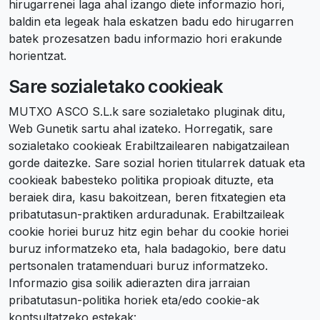
hirugarrenei laga ahal izango diete informazio hori,
baldin eta legeak hala eskatzen badu edo hirugarren
batek prozesatzen badu informazio hori erakunde
horientzat.
Sare sozialetako cookieak
MUTXO ASCO S.L.k sare sozialetako pluginak ditu,
Web Gunetik sartu ahal izateko. Horregatik, sare
sozialetako cookieak Erabiltzailearen nabigatzailean
gorde daitezke. Sare sozial horien titularrek datuak eta
cookieak babesteko politika propioak dituzte, eta
beraiek dira, kasu bakoitzean, beren fitxategien eta
pribatutasun-praktiken arduradunak. Erabiltzaileak
cookie horiei buruz hitz egin behar du cookie horiei
buruz informatzeko eta, hala badagokio, bere datu
pertsonalen tratamenduari buruz informatzeko.
Informazio gisa soilik adierazten dira jarraian
pribatutasun-politika horiek eta/edo cookie-ak
kontsultatzeko estekak: