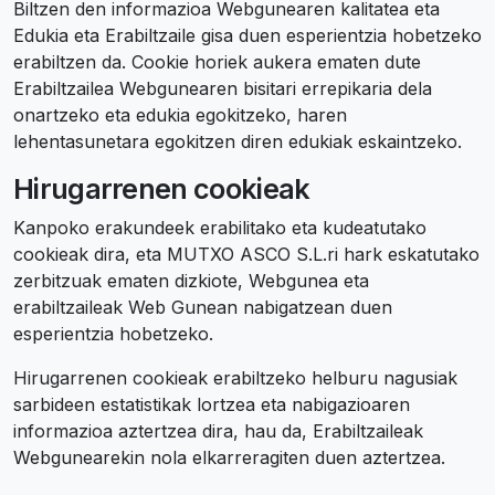
Biltzen den informazioa Webgunearen kalitatea eta
Edukia eta Erabiltzaile gisa duen esperientzia hobetzeko
erabiltzen da. Cookie horiek aukera ematen dute
Erabiltzailea Webgunearen bisitari errepikaria dela
onartzeko eta edukia egokitzeko, haren
lehentasunetara egokitzen diren edukiak eskaintzeko.
Hirugarrenen cookieak
Kanpoko erakundeek erabilitako eta kudeatutako
cookieak dira, eta MUTXO ASCO S.L.ri hark eskatutako
zerbitzuak ematen dizkiote, Webgunea eta
erabiltzaileak Web Gunean nabigatzean duen
esperientzia hobetzeko.
Hirugarrenen cookieak erabiltzeko helburu nagusiak
sarbideen estatistikak lortzea eta nabigazioaren
informazioa aztertzea dira, hau da, Erabiltzaileak
Webgunearekin nola elkarreragiten duen aztertzea.