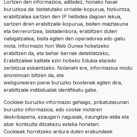
Lortzen den informazioa, adibidez, honako hauei
buruzkoa da: bisitatutako orrialde-kopurua, hizkuntza,
erabiltzailea sartzen den IP helbidea dagoen lekua,
sartzen diren erabiltzaile-kopurua, bisiten maiztasuna
eta berrerortzea, bisitadenbora, erabiltzen duten
nabigatzailea, bisita egiten den operadorea edo gailu
mota. Informazio hori Web Gunea hobetzeko
erabiltzen da, eta behar berriak detektatzeko,
Erabiltzaileei kalitate ezin hobeko Edukia eta/edo
zerbitzua eskaintzeko. Nolanahi ere, informazioa modu
anonimoan biltzen da, eta
webgunearen joerei buruzko txostenak egiten dira,
erabiltzaile indibidualak identifikatu gabe.
Cookieei buruzko informazio gehiago, pribatutasunari
buruzko informazioa, edo cookie motaren
deskribapena, ezaugarri nagusiak, iraungitze-aldia eta
abar kontsulta ditzakezu esteka honetan:
Cookieak hornitzeko ardura duten erakundeek