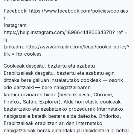
Facebook: https://www.facebook.com/policies/cookies
/
Instagram:
https://help.instagram.com/1896641480634370? ref =
ig
LinkedIn: https://www.linkedin.com/legal/cookie-policy?
trk = hp-cookies
Cookieak desgaitu, baztertu eta ezabatu
Erabiltzaileak desgaitu, baztertu eta ezabatu egin
ditzake bere gailuan instalatutako cookieak — osorik
edo partzialki — bere nabigatzailearen
konfigurazioaren bidez (besteak beste, Chrome,
Firefox, Safari, Explorer). Alde horretatik, cookieak
baztertzeko eta ezabatzeko prozedurak Interneteko
nabigatzaile batetik bestera alda daitezke. Ondorioz,
Erabiltzaileak erabiltzen ari den Interneteko
nabigatzaileak berak emandako jarraibideetara jo behar