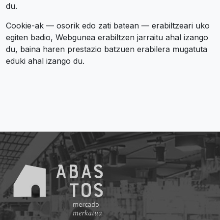
du.
Cookie-ak — osorik edo zati batean — erabiltzeari uko
egiten badio, Webgunea erabiltzen jarraitu ahal izango
du, baina haren prestazio batzuen erabilera mugatuta
eduki ahal izango du.