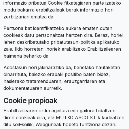
informazio pribatua Cookie fitxategiaren parte izateko
modu bakarra erabiltzaileak berak informazio hori
zerbitzariari ematea da.
Pertsona bat identifikatzeko aukera ematen duten
cookieak datu pertsonaltzat hartzen dira. Beraz, horiei
lehen deskribatutako pribatutasun-politika aplikatuko
zaie. Ildo horretan, horiek erabiltzeko Erabiltzailearen
baimena beharko da.
Adostasun hori jakinaraziko da, benetako hautaketan
oinarrituta, baiezko erabaki positibo baten bidez,
hasierako tratamenduaren, erauzgarriaren eta
dokumentatuaren aurretik.
Cookie propioak
Erabiltzailearen ordenagailura edo gailura bidaltzen
diren cookieak dira, eta MUTXO ASCO S.L.k kudeatzen
ditu soil-soilik, Webguneak hobeto funtziona dezan.