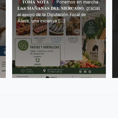
𝐓𝐎𝐌𝐀 𝐍𝐎𝐓𝐀
Ponemos en marcha
𝐋𝐀𝐒 𝐌𝐀Ñ𝐀𝐍𝐀𝐒 𝐃𝐄𝐋 𝐌𝐄𝐑𝐂𝐀𝐃𝐎, gracias
al apoyo de la Diputación Foral de
Álava, una iniciativa […]