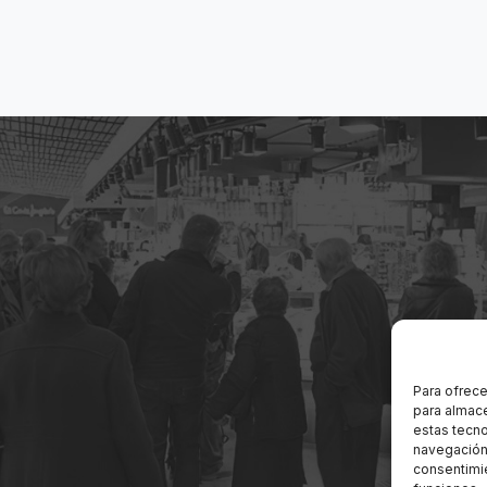
Para ofrece
para almace
estas tecn
navegación o
consentimie