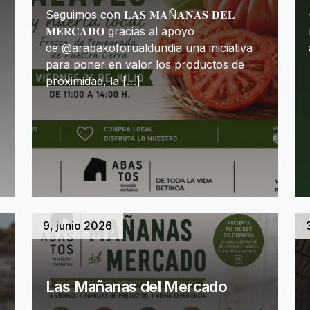
Seguimos con 𝐋𝐀𝐒 𝐌𝐀Ñ𝐀𝐍𝐀𝐒 𝐃𝐄𝐋
𝐌𝐄𝐑𝐂𝐀𝐃𝐎 gracias al apoyo
de @arabakoforualdundia una iniciativa
para poner en valor los productos de
proximidad, la […]
9, junio 2026
Las Mañanas del Mercado