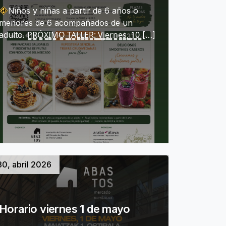
Niños y niñas a partir de 6 años o
menores de 6 acompañados de un
adulto. P̳R̳Ó̳X̳I̳M̳O̳ ̳T̳A̳L̳L̳E̳R̳:̳ ̳V̳i̳e̳r̳n̳e̳s̳,̳ ̳1̳0̳ […]
30, abril 2026
Horario viernes 1 de mayo