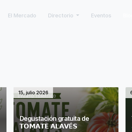
El Mercado
Directorio
Eventos
Blo
15, julio 2026
Degustación gratuita de
𝗧𝗢𝗠𝗔𝗧𝗘 𝗔𝗟𝗔𝗩É𝗦