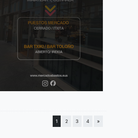
1
2
3
4
»