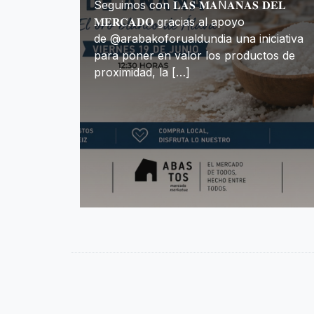
Seguimos con 𝐋𝐀𝐒 𝐌𝐀Ñ𝐀𝐍𝐀𝐒 𝐃𝐄𝐋
𝐌𝐄𝐑𝐂𝐀𝐃𝐎 gracias al apoyo
de @arabakoforualdundia una iniciativa
para poner en valor los productos de
proximidad, la […]