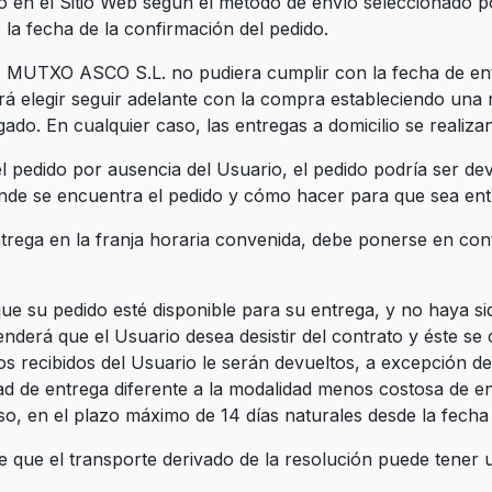
 en el Sitio Web según el método de envío seleccionado po
la fecha de la confirmación del pedido.
e, MUTXO ASCO S.L. no pudiera cumplir con la fecha de en
drá elegir seguir adelante con la compra estableciendo una
ado. En cualquier caso, las entregas a domicilio se realiza
el pedido por ausencia del Usuario, el pedido podría ser de
dónde se encuentra el pedido y cómo hacer para que sea en
 entrega en la franja horaria convenida, debe ponerse en
ue su pedido esté disponible para su entrega, y no haya s
á que el Usuario desea desistir del contrato y éste se 
os recibidos del Usuario le serán devueltos, a excepción de 
d de entrega diferente a la modalidad menos costosa de ent
o, en el plazo máximo de 14 días naturales desde la fecha 
 que el transporte derivado de la resolución puede tener u