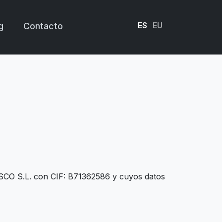
ES
EU
g
Contacto
ASCO S.L. con CIF: B71362586 y cuyos datos