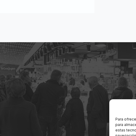
Para ofrece
para almace
estas tecn
navegación o