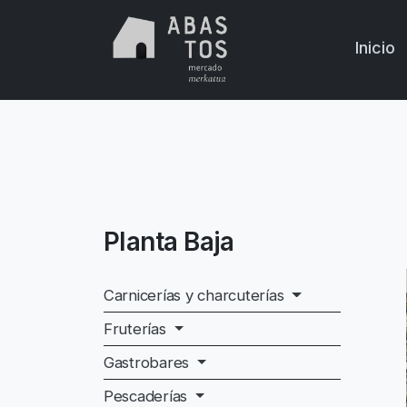
Skip to main content
Inicio
Planta Baja
Carnicerías y charcuterías
Fruterías
Gastrobares
Pescaderías