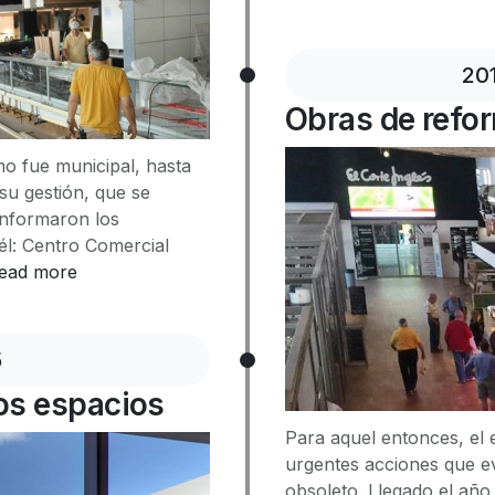
20
Obras de refo
mo fue municipal, hasta
su gestión, que se
onformaron los
él: Centro Comercial
ead more
5
os espacios
Para aquel entonces, el 
urgentes acciones que e
obsoleto. Llegado el añ