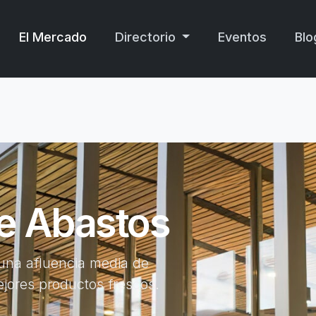
El Mercado
Directorio
Eventos
Blo
e Abastos
 una afluencia media de
jores productos frescos.