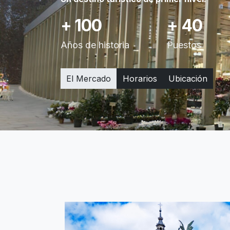
+ 100
+ 40
Años de historia
Puestos
El Mercado
Horarios
Ubicación