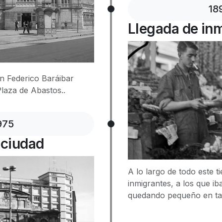
18
Llegada de in
on Federico Baráibar
Plaza de Abastos..
975
 ciudad
A lo largo de todo este t
inmigrantes, a los que ib
quedando pequeño en t