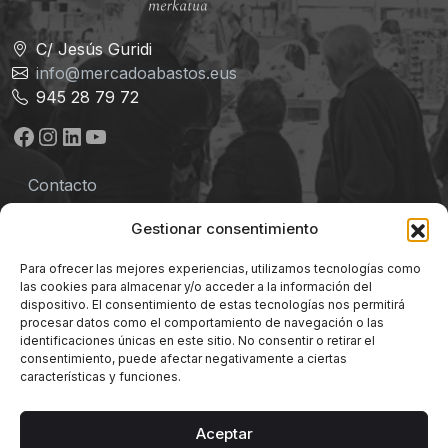
C/ Jesús Guridi
info@mercadoabastos.eus
945 28 79 72
Facebook
Instagram
LinkedIn
YouTube
Contacto
Aviso legal
Gestionar consentimiento
Política de privacidad
Para ofrecer las mejores experiencias, utilizamos tecnologías como
las cookies para almacenar y/o acceder a la información del
Términos y Condiciones
dispositivo. El consentimiento de estas tecnologías nos permitirá
procesar datos como el comportamiento de navegación o las
identificaciones únicas en este sitio. No consentir o retirar el
Política de cookies
consentimiento, puede afectar negativamente a ciertas
características y funciones.
Aceptar