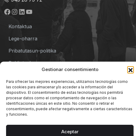
Facebook
Instagram
LinkedIn
YouTube
Kontaktua
Lege-oharra
Pribatutasun-politika
Baldintzak
Gestionar consentimiento
Cookie-politika
Para ofrecer las mejores experiencias, utilizamos tecnologías como
las cookies para almacenar y/o acceder a la información del
dispositivo. El consentimiento de estas tecnologías nos permitirá
procesar datos como el comportamiento de navegación o las
identificaciones únicas en este sitio. No consentir o retirar el
consentimiento, puede afectar negativamente a ciertas características
y funciones.
© 2026 Mercado de Abastos Merkatua | Vitoria-
Gasteiz.
Aceptar