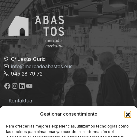
C/ Jesús Guridi
info@mercadoabastos.eus
945 28 79 72
Facebook
Instagram
LinkedIn
YouTube
Kontaktua
Lege-oharra
Gestionar consentimiento
Pribatutasun-politika
Para ofrecer las mejores experiencias, utilizamos tecnologías como
las cookies para almacenar y/o acceder a la información del