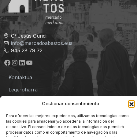
C/ Jesús Guridi
info@mercadoabastos.eus
945 28 79 72
Facebook
Instagram
LinkedIn
YouTube
Kontaktua
Lege-oharra
Pribatutasun-politika
Gestionar consentimiento
Baldintzak
Para ofrecer las mejores experiencias, utilizamos tecnologías como
las cookies para almacenar y/o acceder a la información del
Cookie-politika
dispositivo. El consentimiento de estas tecnologías nos permitirá
procesar datos como el comportamiento de navegación o las