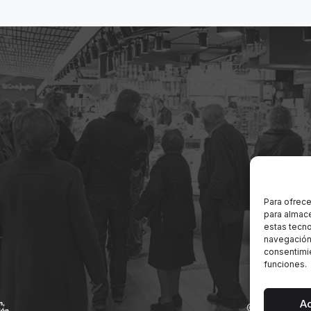
Para ofrece
para almace
estas tecn
navegación o
consentimie
funciones.
A
© 2026 Merc