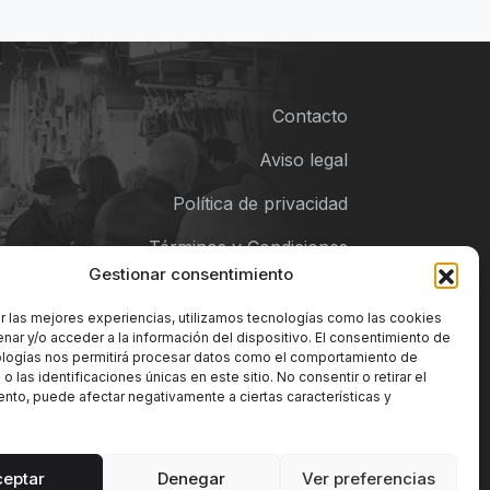
Contacto
Aviso legal
Política de privacidad
Términos y Condiciones
Gestionar consentimiento
Política de cookies
r las mejores experiencias, utilizamos tecnologías como las cookies
nar y/o acceder a la información del dispositivo. El consentimiento de
ologías nos permitirá procesar datos como el comportamiento de
 las identificaciones únicas en este sitio. No consentir o retirar el
nto, puede afectar negativamente a ciertas características y
ceptar
Denegar
Ver preferencias
ado de Abastos Merkatua | Vitoria-Gasteiz.