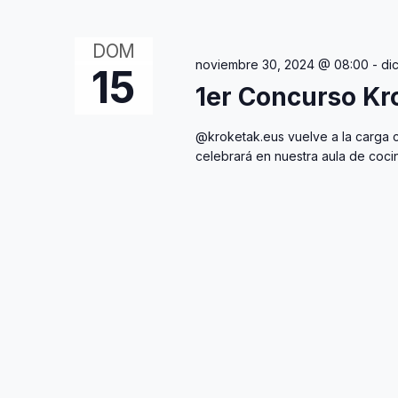
de
palabra
Eventos
clave.
DOM
noviembre 30, 2024 @ 08:00
-
di
15
1er Concurso Kr
@kroketak.eus vuelve a la carga c
celebrará en nuestra aula de cocin