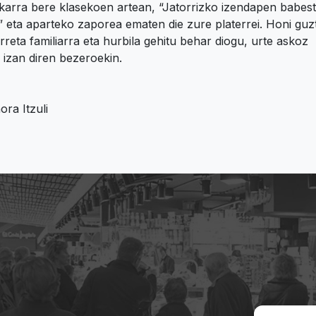
karra bere klasekoen artean, “Jatorrizko izendapen babes
 eta aparteko zaporea ematen die zure platerrei. Honi guzti
rreta familiarra eta hurbila gehitu behar diogu, urte askoz
k izan diren bezeroekin.
ora Itzuli