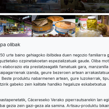
pa olibak
 50 urte baino gehiagoko ibilbidea duen negozio familiarra g
uztietako ozpinetakoetan espezializatuak gaude. Oliba mo
n elaborazio eta prestatzeagatik famatuak gara, manzanilla
 aipagarrienak izanda, geure bezeroen artean arrakastats
a. Beste produktu nabarmenen artean, gure luzokerrak, tipu
tzirik gabeko zein kalitate handiko hegaluze eskabetxatua
.
astapenetatik, Cácereseko Verako piperrautsarekin lan egi
bai gezia zein gazi-geza ala samina. Artisau-produktu bikai