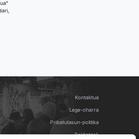
tua”
ari,
Kontaktua
Lege-oharra
Pribatutasun-politika
Baldintzak