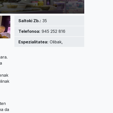
Saltoki Zb.:
35
Telefonoa:
945 252 816
Espezialitatea:
Olibak,
ara.
ta
uenak
linak
ten
na da