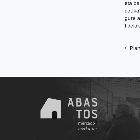
eta ba
dauka”
gure a
fidela
Plan