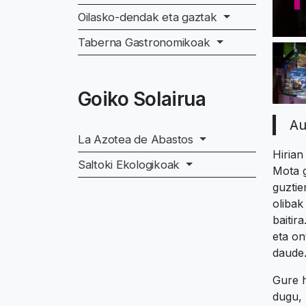
Oilasko-dendak eta gaztak
Taberna Gastronomikoak
Goiko Solairua
Au
La Azotea de Abastos
Hirian
Saltoki Ekologikoak
Mota g
guztie
olibak
baitir
eta on
daude
Gure h
dugu, 