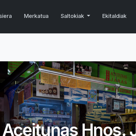
siera
Merkatua
Saltokiak
Ekitaldiak
Aceitunas Hnos. 