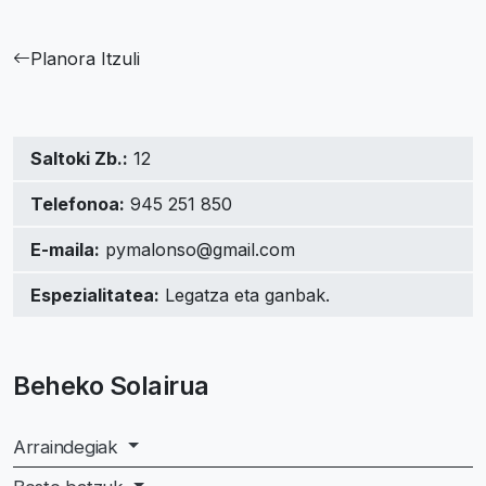
Planora Itzuli
Saltoki Zb.:
12
Telefonoa:
945 251 850
E-maila:
pymalonso@gmail.com
Espezialitatea:
Legatza eta ganbak.
Beheko Solairua
Arraindegiak