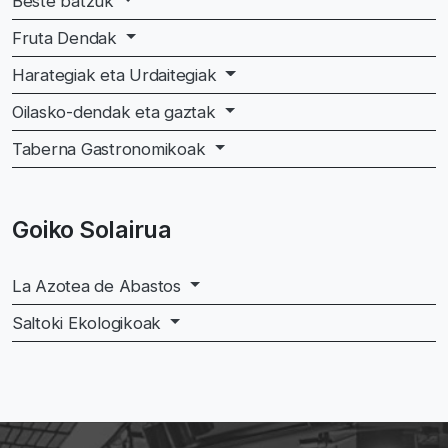
Beste batzuk
Fruta Dendak
Harategiak eta Urdaitegiak
Oilasko-dendak eta gaztak
Taberna Gastronomikoak
Goiko Solairua
La Azotea de Abastos
Saltoki Ekologikoak