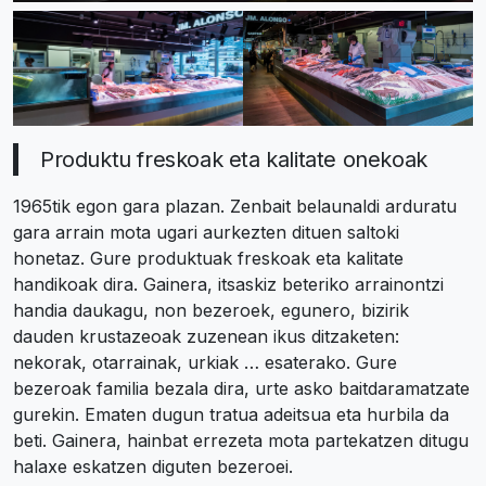
Produktu freskoak eta kalitate onekoak
1965tik egon gara plazan. Zenbait belaunaldi arduratu
gara arrain mota ugari aurkezten dituen saltoki
honetaz. Gure produktuak freskoak eta kalitate
handikoak dira. Gainera, itsaskiz beteriko arrainontzi
handia daukagu, non bezeroek, egunero, bizirik
dauden krustazeoak zuzenean ikus ditzaketen:
nekorak, otarrainak, urkiak … esaterako. Gure
bezeroak familia bezala dira, urte asko baitdaramatzate
gurekin. Ematen dugun tratua adeitsua eta hurbila da
beti. Gainera, hainbat errezeta mota partekatzen ditugu
halaxe eskatzen diguten bezeroei.