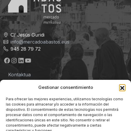
C/ Jesús Guridi
info@mercadoabastos.eus
945 28 79 72
Facebook
Instagram
LinkedIn
YouTube
Kontaktua
Lege-oharra
Gestionar consentimiento
Pribatutasun-politika
Para ofrecer las mejores experiencias, utilizamos tecnologías como
las cookies para almacenar y/o acceder a la información del
Baldintzak
dispositivo. El consentimiento de estas tecnologías nos permitirá
procesar datos como el comportamiento de navegación o las
identificaciones únicas en este sitio. No consentir o retirar el
Cookie-politika
consentimiento, puede afectar negativamente a ciertas
características y funciones.