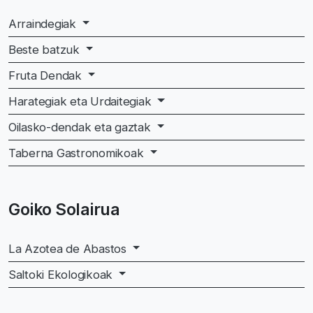
Arraindegiak
Beste batzuk
Fruta Dendak
Harategiak eta Urdaitegiak
Oilasko-dendak eta gaztak
Taberna Gastronomikoak
Goiko Solairua
La Azotea de Abastos
Saltoki Ekologikoak