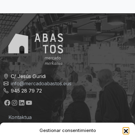
C/ Jesús Guridi
info@mercadoabastos.eus
945 28 79 72
Facebook
Instagram
LinkedIn
YouTube
Kontaktua
Lege-oharra
Gestionar consentimiento