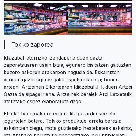
Tokiko zaporea
Idiazabal jatorrizko izendapena duen gazta
zaporetsuaren usain bizia, egunero bisitatzen gaituzten
bezero askoren erakarpen nagusia da. Eskaintzen
ditugun gazta ugariengatik ospetsuak gara; horien
artean, Artzainen Elkartearen Idiazabal J. I. duen Artzai
Gazta da aipagarriena. Artzainek beraiek Ardi Latxetatik
ateratako esnez elaboratuta dago.
Etxeko txorizoak ere egiten ditugu, ardi-esne eta
jogurtekin batera. Tokiko produktuei arreta berezia
eskaintzen diegu, mota guztietako hestebeteak eskainiz,
eta Arabako perretxiko goxoentzako leku pribilegiatu