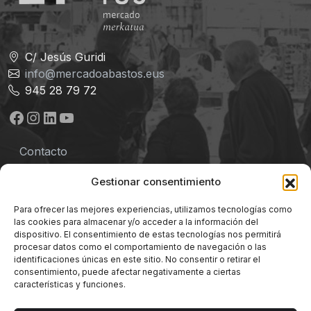
C/ Jesús Guridi
info@mercadoabastos.eus
945 28 79 72
Facebook
Instagram
LinkedIn
YouTube
Contacto
Aviso legal
Gestionar consentimiento
Política de privacidad
Para ofrecer las mejores experiencias, utilizamos tecnologías como
las cookies para almacenar y/o acceder a la información del
Términos y Condiciones
dispositivo. El consentimiento de estas tecnologías nos permitirá
procesar datos como el comportamiento de navegación o las
identificaciones únicas en este sitio. No consentir o retirar el
Política de cookies
consentimiento, puede afectar negativamente a ciertas
características y funciones.