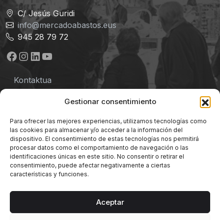
C/ Jesús Guridi
info@mercadoabastos.eus
945 28 79 72
Facebook
Instagram
LinkedIn
YouTube
Kontaktua
Lege-oharra
Gestionar consentimiento
Pribatutasun-politika
Para ofrecer las mejores experiencias, utilizamos tecnologías como
las cookies para almacenar y/o acceder a la información del
Baldintzak
dispositivo. El consentimiento de estas tecnologías nos permitirá
procesar datos como el comportamiento de navegación o las
identificaciones únicas en este sitio. No consentir o retirar el
Cookie-politika
consentimiento, puede afectar negativamente a ciertas
características y funciones.
Aceptar