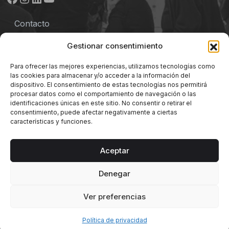
Contacto
Aviso legal
Gestionar consentimiento
Política de privacidad
Para ofrecer las mejores experiencias, utilizamos tecnologías como
las cookies para almacenar y/o acceder a la información del
Términos y Condiciones
dispositivo. El consentimiento de estas tecnologías nos permitirá
procesar datos como el comportamiento de navegación o las
identificaciones únicas en este sitio. No consentir o retirar el
Política de cookies
consentimiento, puede afectar negativamente a ciertas
características y funciones.
Aceptar
Denegar
© 2026 Mercado de Abastos Merkatua | Vitoria-
Gasteiz.
Ver preferencias
Política de privacidad