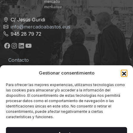
C/ Jesús Guridi
info@mercadoabastos.eus
945 28 79 72
Facebook
Instagram
LinkedIn
YouTube
Contacto
Aviso legal
Gestionar consentimiento
Política de privacidad
Para ofrecer las mejores experiencias, utilizamos tecnologías como
las cookies para almacenar y/o acceder a la información del
Términos y Condiciones
dispositivo. El consentimiento de estas tecnologías nos permitirá
procesar datos como el comportamiento de navegación o las
identificaciones únicas en este sitio. No consentir o retirar el
Política de cookies
consentimiento, puede afectar negativamente a ciertas
características y funciones.