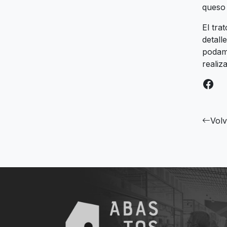
queso 
El tra
detall
podamo
realiz
Fac
Volv