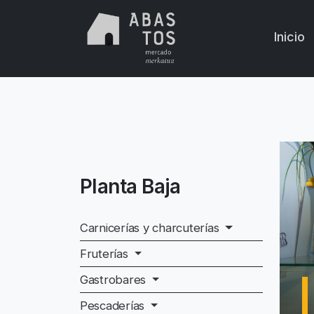
Skip to main content
Inicio
Planta Baja
Carnicerías y charcuterías
Fruterías
Gastrobares
Pescaderías