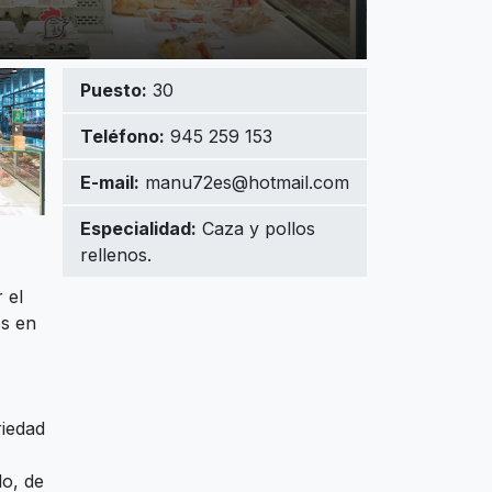
Puesto:
30
Teléfono:
945 259 153
E-mail:
manu72es@hotmail.com
Especialidad:
Caza y pollos
rellenos.
 el
os en
riedad
o, de