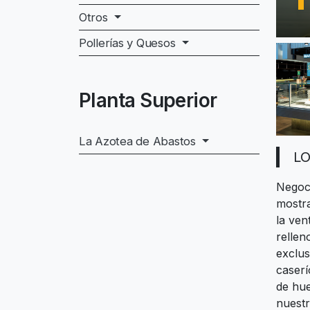
Otros
Pollerías y Quesos
Planta Superior
La Azotea de Abastos
LO
Negoci
mostra
la ven
rellen
exclus
caserí
de hue
nuestr