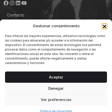
Facebook
Instagram
LinkedIn
YouTube
Contacto
Aviso legal
Gestionar consentimiento
Política de privacidad
Para ofrecer las mejores experiencias, utilizamos tecnologías como
las cookies para almacenar y/o acceder a la información del
Términos y Condiciones
dispositivo. El consentimiento de estas tecnologías nos permitirá
procesar datos como el comportamiento de navegación o las
identificaciones únicas en este sitio. No consentir o retirar el
Política de cookies
consentimiento, puede afectar negativamente a ciertas
características y funciones.
Aceptar
Denegar
© 2026 Mercado de Abastos Merkatua | Vitoria-
Gasteiz.
Ver preferencias
Política de privacidad