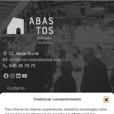
C/ Jesús Guridi
info@mercadoabastos.eus
945 28 79 72
Facebook
Instagram
LinkedIn
YouTube
Contacto
Aviso legal
Gestionar consentimiento
Política de privacidad
Para ofrecer las mejores experiencias, utilizamos tecnologías como
las cookies para almacenar y/o acceder a la información del